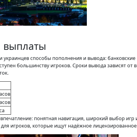
и выплаты
 украинцев способы пополнения и вывода: банковские 
упен большинству игроков. Сроки вывода зависят от в
ток.
часов
часов
са
 впечатление: понятная навигация, широкий выбор игр
для игроков, которые ищут надёжное лицензированное 