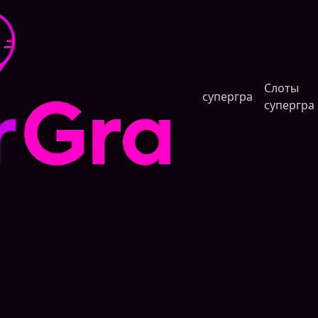
Слоты
супергра
супергра