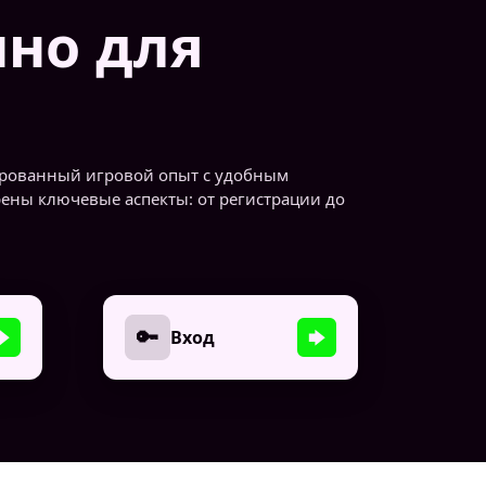
ино для
зированный игровой опыт с удобным
ены ключевые аспекты: от регистрации до
🔑
Вход