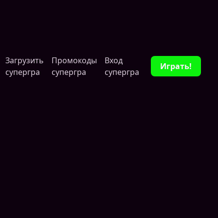
Загрузить
Промокоды
Вход
Играть!
супергра
супергра
супергра