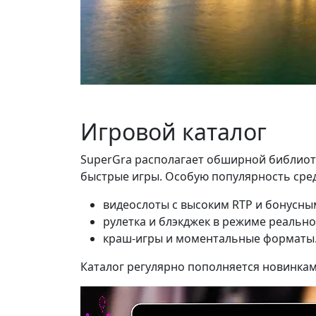
Игровой каталог
SuperGra располагает обширной библиоте
быстрые игры. Особую популярность сре
видеослоты с высоким RTP и бонусны
рулетка и блэкджек в режиме реально
краш-игры и моментальные форматы
Каталог регулярно пополняется новинкам