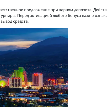
иветственное предложение при первом депозите. Дейст
турниры. Перед активацией любого бонуса важно ознак
вывод средств.