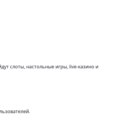
т слоты, настольные игры, live-казино и
льзователей.